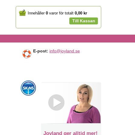
Your
Innehåller
0
varor för totalt
0,00 kr
cart
Till Kassan
E-post:
info@joyland.se
Joyland ger alltid mer!