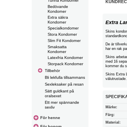
Tunna Kondomer
KUNDREC
Bedövande
Kondomer
Extra säkra
Extra La
Kondomer
Specialkondomer
Skins kondom
Stora Kondomer
standardkondo
Slim Fit Kondomer
De är tillver
Smaksatta
har en rak pa
Kondomer
Skins arbetar
Latexfria Kondomer
med 16 separ
Storpack Kondomer
kommer du smi
Tillbehör
Skins Extra 
Bli lekfulla tillsammans
välutrustade
Sexleksaker på resan
Sätt guldkant på
oralsexet
SPECIFIK
Ett mer spännande
Märke:
sexliv
Färg:
För henne
Material:
För honom