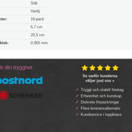
Slät
Vanilj
ter:
16-pack
5,7 cm
20,5 cm
klek:
0,065 mm
r din trygghet
Se varför kunderna
väljer just oss »
Tryggt och stabilt företag
Erfarenhet och kunskap
Diskreta förpackningar
Flera leveransalternativ
Kundservice i toppklass