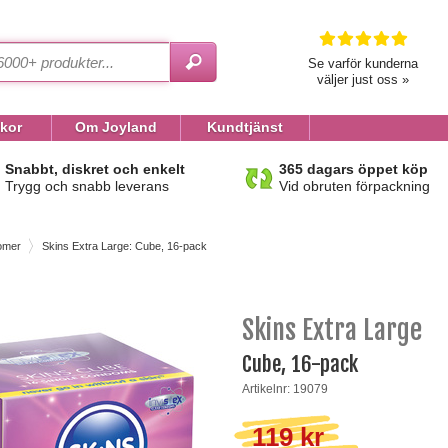
Se varför kunderna
väljer just oss »
lkor
Om Joyland
Kundtjänst
Snabbt, diskret och enkelt
365 dagars öppet köp
Trygg och snabb leverans
Vid obruten förpackning
omer
Skins Extra Large: Cube, 16-pack
Skins Extra Large
Cube, 16-pack
Artikelnr: 19079
119 kr