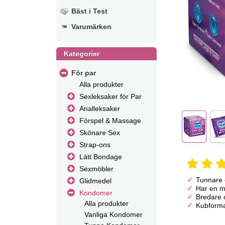
Bäst i Test
Varumärken
Kategorier
För par
Alla produkter
Sexleksaker för Par
Analleksaker
Förspel & Massage
Skönare Sex
Strap-ons
Lätt Bondage
Sexmöbler
Tunnare 
Glidmedel
Har en mi
Kondomer
Bredare 
Alla produkter
Kubforma
Vanliga Kondomer