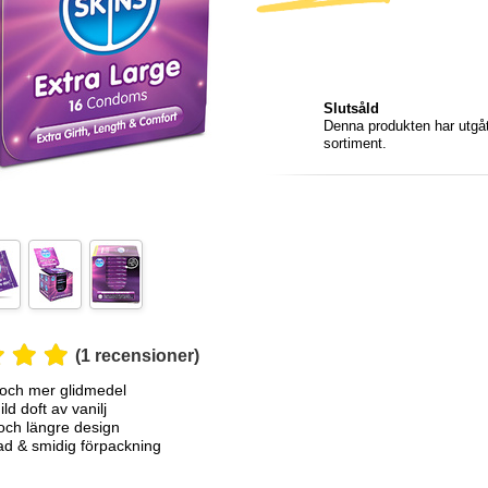
Slutsåld
Denna produkten har utgått
sortiment.
(1 recensioner)
och mer glidmedel
ld doft av vanilj
och längre design
d & smidig förpackning