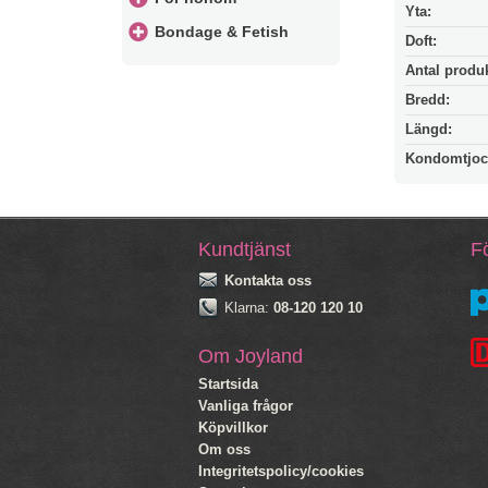
Yta:
Bondage & Fetish
Doft:
Antal produk
Bredd:
Längd:
Kondomtjoc
Kundtjänst
Fö
Kontakta oss
Klarna:
08-120 120 10
Om Joyland
Startsida
Vanliga frågor
Köpvillkor
Om oss
Integritetspolicy/cookies