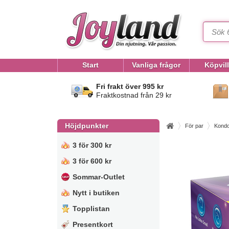
Start
Vanliga frågor
Köpvil
Fri frakt över 995 kr
Fraktkostnad från 29 kr
Höjdpunkter
För par
Kond
3 för 300 kr
3 för 600 kr
Sommar-Outlet
Nytt i butiken
Topplistan
Presentkort