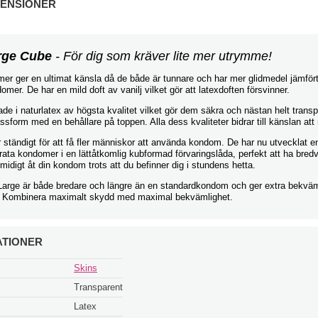
ENSIONER
rge Cube
- För dig som kräver lite mer utrymme!
er ger en ultimat känsla då de både är tunnare och har mer glidmedel jämför
mer. De har en mild doft av vanilj vilket gör att latexdoften försvinner.
kade i naturlatex av högsta kvalitet vilket gör dem säkra och nästan helt trans
ssform med en behållare på toppen. Alla dess kvaliteter bidrar till känslan att
 ständigt för att få fler människor att använda kondom. De har nu utvecklat e
ata kondomer i en lättåtkomlig kubformad förvaringslåda, perfekt att ha bred
digt åt din kondom trots att du befinner dig i stundens hetta.
Large är både bredare och längre än en standardkondom och ger extra bekväm
. Kombinera maximalt skydd med maximal bekvämlighet.
ATIONER
Skins
Transparent
Latex