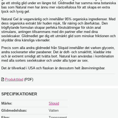
ge ett otrolig glid under en längre tid. Glidmedlet har samma rena botaniska
bas som Natural men har ännu mer växtcellulosa för att skapa en extra
tjock och lyxig gel.
Natural Gel är veganvänlig och innehåller 95% organiska ingredienser. Med
dess organiska extrakt blir huden mjuk, får näring och återfuktas. Den
trögflytande formulan skapar perfeka förutsättningar för skön anal
stimulans, antingen tillsammans med din partner eller med dina
sexleksaker. Glidmedlet ger dig ett utmärkt glid som minskar friktionen och
skyddar dina känsliga vävnader.
Precis som alla andra glidmedel från Sliquid innehåller det varken glycerin,
andra sockerarter eller parabener. Det är doft- och smakfritt, kladdar inte
och är extremt smidigt att tvätta bort. Natural kan användas i kombination
med alla sorters sexleksaker och under alla typer av sex.
Det är tillverkad i USA och flaskan är dessutom helt återvinningsbar.
Produktblad
(PDF)
SPECIFIKATIONER
Märke:
Sliquid
Glidmedelsbas:
Vatten
Färg:
Transparent