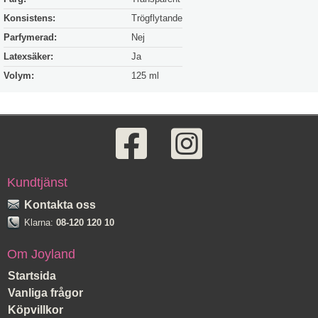
Konsistens:
Trögflytande
Parfymerad:
Nej
Latexsäker:
Ja
Volym:
125 ml
Kundtjänst
Kontakta oss
Klarna:
08-120 120 10
Om Joyland
Startsida
Vanliga frågor
Köpvillkor