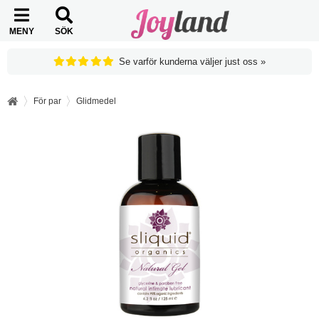
MENY
SÖK
Se varför kunderna väljer just oss »
För par
Glidmedel