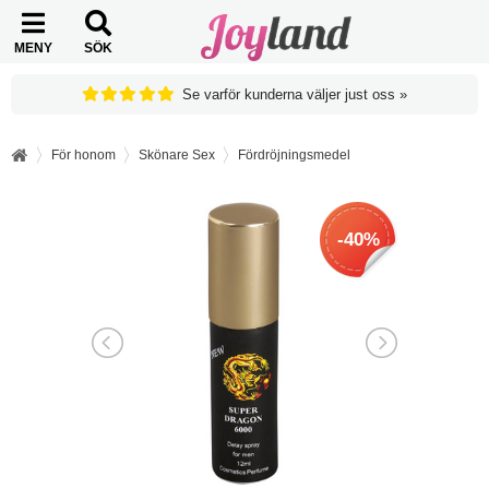
MENY
SÖK
Se varför kunderna väljer just oss »
För honom
Skönare Sex
Fördröjningsmedel
-40%
-40%