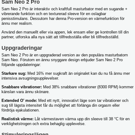
Sam Neo 2 Pro
Sam Neo 2 Pro är interaktiv och kraftfull masturbator med en sugande +
vibrerande funktion och en texturerad sleeve för en oslagbar
penisstimulans. Dessutom har denna Pro-version en värmefunktion för
ännu mer realism.
Använd den manuellt eller via appen, lek ensam eller ge kontrollen till din
partner, utforska alla nya sätt att tillfredsställa eller bli tillfredsställd.
Uppgraderingar
Sam Neo 2 Pro är en uppgraderad version av den populära masturbatorn
Sam Neo. Förutom en ännu snyggare design erbjuder Sam Neo 2 Pro
följande uppdateringar:
Starkare sug:
Med 16% mer sugkraft än originalet kan du nu få ännu mer
intensiva avsugningsupplevelser.
Snabbare vibrationer:
Med 38% snabbare vibrationer (8300 RPM) kommer
känslan vara ännu skönare.
Extended O’ mode:
Med ett nytt, innovativt läge som tar vibrationer och
sug till lägsta intensitet får du möjlighet att förlänga din orgasm eller
fördröja ejakulationen.
Realistisk värme:
Låt värmestaven värma upp din sleeve till 38 °C för en
verklighetstrogen och extra behaglig upplevelse.
Stimuleringslägen