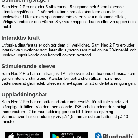
Sam Neo 2 Pro erbjuder 5 vibrerande, 5 sugande och 5 kombinerade
stimuleringslägen + 1 värmefunktion som alla simulerar en realistisk
upplevelse. Utforska en spännande mix av en vakuumliknande effekt,
härliga vibrationer och värme. Styr via knappen i basen eller via appen i din
mobil.
Interaktiv kraft
Utforska dina fantasier och gör dem till verklighet. Sam Neo 2 Pro erbjuder
interaktiva funktioner som låter dig synkronisera med online 2D-innehåll och
uppleva uppslukande app-kontroll oavsett avstånd.
Stimulerande sleeve
Sam Neo 2 Pro har en ultramjuk TPE-sleeve med en texturerad insida som
ger en intensiv stimulans. Känslan blir extra skön tillsammans med
vattenbaserat glidmedel. Sleeven är avtagbar för att underlätta rengöringen.
Uppladdningsbar
Sam Neo 2 Pro har en batteriindikator och reselås för att inte starta vid
olämpliga tillfällen. Via den medföljande USB-kabeln laddar du smidigt
masturbatorn - 2 timmar laddning ger upp till 1 timmes njutning.
Värmestaven har en laddningsvis på 1,5 timmar och en batteritid på 40
minuter.