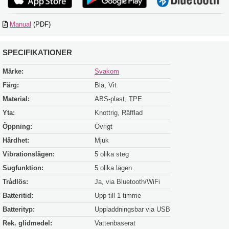
Manual
(PDF)
SPECIFIKATIONER
Märke:
Svakom
Färg:
Blå, Vit
Material:
ABS-plast, TPE
Yta:
Knottrig, Räfflad
Öppning:
Övrigt
Hårdhet:
Mjuk
Vibrationslägen:
5 olika steg
Sugfunktion:
5 olika lägen
Trådlös:
Ja, via Bluetooth/WiFi
Batteritid:
Upp till 1 timme
Batterityp:
Uppladdningsbar via USB
Rek. glidmedel:
Vattenbaserat