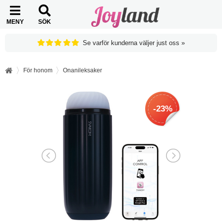
MENY
SÖK
Se varför kunderna väljer just oss »
För honom
Onanileksaker
-23%
-23%