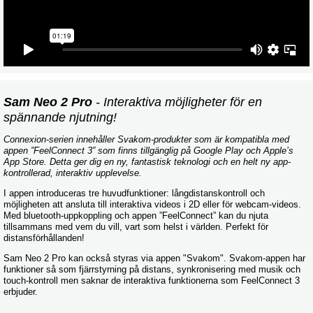
Sam Neo 2 Pro
- Interaktiva möjligheter för en
spännande njutning!
Connexion-serien innehåller Svakom-produkter som är kompatibla med
appen ”FeelConnect 3” som finns tillgänglig på Google Play och Apple’s
App Store. Detta ger dig en ny, fantastisk teknologi och en helt ny app-
kontrollerad, interaktiv upplevelse.
I appen introduceras tre huvudfunktioner: långdistanskontroll och
möjligheten att ansluta till interaktiva videos i 2D eller för webcam-videos.
Med bluetooth-uppkoppling och appen ”FeelConnect” kan du njuta
tillsammans med vem du vill, vart som helst i världen. Perfekt för
distansförhållanden!
Sam Neo 2 Pro kan också styras via appen "Svakom". Svakom-appen har
funktioner så som fjärrstyrning på distans, synkronisering med musik och
touch-kontroll men saknar de interaktiva funktionerna som FeelConnect 3
erbjuder.