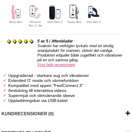
Mora Neo
Phoenix
Sam Neo 2
Trysta Neo
Vick Neo 2
Neo 2, lila
5 av 5 i Aftonbladet
Svakom har verkligen lyckats med en otrolig
onaniprodukt för mannen, utöver det vanliga.
Produkten erbjuder både sugeffekt och vibrationer
på en och samma gång.
Visa hela recensionen
Uppgraderad - starkare sug och vibrationer
Extended O' mode och värmefunktion
Kompatibel med appen "FeelConnect 3"
Anslutning till interaktiva videos
Supermjuk och stimulerande sleeve
Uppladdningsbar via USB-kabel
KUNDRECENSIONER (0)