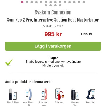
Svakom Connexion
Sam Neo 2 Pro, Interactive Suction Heat Masturbator
Artikelnr: 27487
995 kr
1295 kr
I lager
Snabb leverans med anonym avsändare
för din trygghet.
Andra produkter i denna serie
Alex 2 Neo
Ava Neo,
Ava Neo,
Ella Neo
Hannes
Iker Neo
blå
rosa
Neo