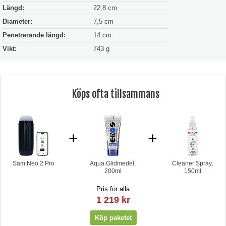
Längd:
22,8 cm
Diameter:
7,5 cm
Penetrerande längd:
14 cm
Vikt:
743 g
Köps ofta tillsammans
+
+
Sam Neo 2 Pro
Aqua Glidmedel,
Cleaner Spray,
200ml
150ml
Pris för alla
1 219 kr