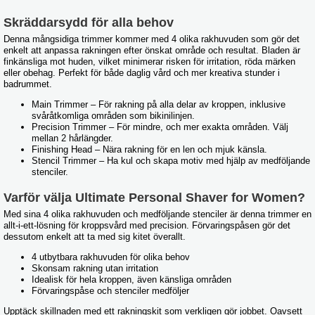
Skräddarsydd för alla behov
Denna mångsidiga trimmer kommer med 4 olika rakhuvuden som gör det
enkelt att anpassa rakningen efter önskat område och resultat. Bladen är
finkänsliga mot huden, vilket minimerar risken för irritation, röda märken
eller obehag. Perfekt för både daglig vård och mer kreativa stunder i
badrummet.
Main Trimmer – För rakning på alla delar av kroppen, inklusive
svåråtkomliga områden som bikinilinjen.
Precision Trimmer – För mindre, och mer exakta områden. Välj
mellan 2 hårlängder.
Finishing Head – Nära rakning för en len och mjuk känsla.
Stencil Trimmer – Ha kul och skapa motiv med hjälp av medföljande
stenciler.
Varför välja Ultimate Personal Shaver for Women?
Med sina 4 olika rakhuvuden och medföljande stenciler är denna trimmer en
allt-i-ett-lösning för kroppsvård med precision. Förvaringspåsen gör det
dessutom enkelt att ta med sig kitet överallt.
4 utbytbara rakhuvuden för olika behov
Skonsam rakning utan irritation
Idealisk för hela kroppen, även känsliga områden
Förvaringspåse och stenciler medföljer
Upptäck skillnaden med ett rakningskit som verkligen gör jobbet. Oavsett