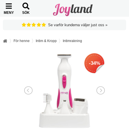
MENY
SÖK
Se varför kunderna väljer just oss »
För henne
Intim & Kropp
Intimrakning
-34%
-34%