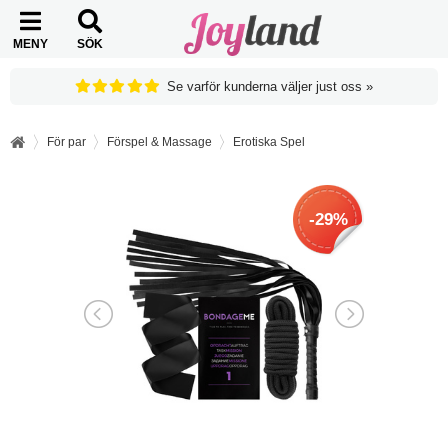
MENY
SÖK
Se varför kunderna väljer just oss »
För par
Förspel & Massage
Erotiska Spel
-29%
-29%