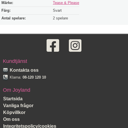
Märke:
Tease & Please
Färg:
Svart
Antal spelare:
2 spelare
Kundtjänst
Kontakta oss
Klarna:
08-120 120 10
Om Joyland
Startsida
Vanliga frågor
Köpvillkor
Om oss
Integritetspolicy/cookies