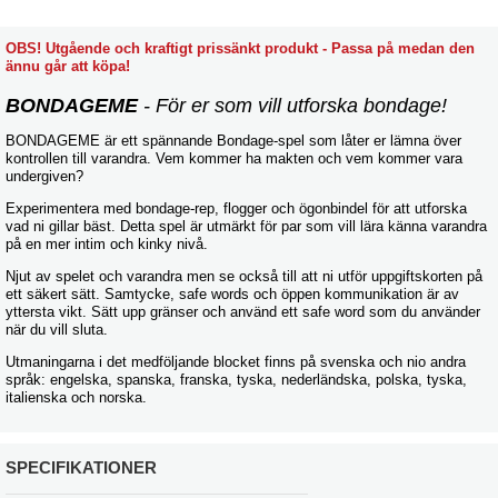
OBS! Utgående och kraftigt prissänkt produkt - Passa på medan den
ännu går att köpa!
BONDAGEME
- För er som vill utforska bondage!
BONDAGEME är ett spännande Bondage-spel som låter er lämna över
kontrollen till varandra. Vem kommer ha makten och vem kommer vara
undergiven?
Experimentera med bondage-rep, flogger och ögonbindel för att utforska
vad ni gillar bäst. Detta spel är utmärkt för par som vill lära känna varandra
på en mer intim och kinky nivå.
Njut av spelet och varandra men se också till att ni utför uppgiftskorten på
ett säkert sätt. Samtycke, safe words och öppen kommunikation är av
yttersta vikt. Sätt upp gränser och använd ett safe word som du använder
när du vill sluta.
Utmaningarna i det medföljande blocket finns på svenska och nio andra
språk: engelska, spanska, franska, tyska, nederländska, polska, tyska,
italienska och norska.
SPECIFIKATIONER