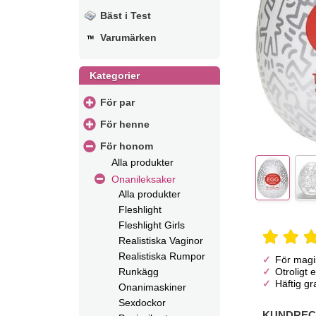
Bäst i Test
Varumärken
Kategorier
För par
För henne
För honom
Alla produkter
Onanileksaker
Alla produkter
Fleshlight
Fleshlight Girls
Realistiska Vaginor
Realistiska Rumpor
För magi
Otroligt 
Runkägg
Häftig gra
Onanimaskiner
Sexdockor
KUNDREC