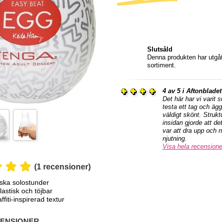
Slutsåld
Denna produkten har utgått
sortiment.
4 av 5 i Aftonbladet
Det här har vi varit 
testa ett tag och ägg
väldigt skönt. Strukt
insidan gjorde att det
var att dra upp och n
njutning.
Visa hela recension
(1 recensioner)
ska solostunder
elastisk och töjbar
ffiti-inspirerad textur
ENSIONER