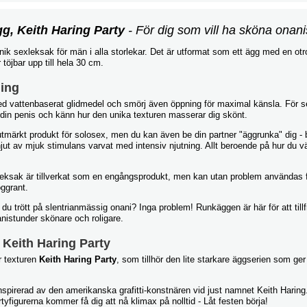
g, Keith Haring Party
-
För dig som vill ha sköna onani
nik sexleksak för män i alla storlekar. Det är utformat som ett ägg med en otro
töjbar upp till hela 30 cm.
ing
ed vattenbaserat glidmedel och smörj även öppning för maximal känsla. För 
 din penis och känn hur den unika texturen masserar dig skönt.
tmärkt produkt för solosex, men du kan även be din partner "äggrunka" dig - b
njut av mjuk stimulans varvat med intensiv njutning. Allt beroende på hur du väl
eksak är tillverkat som en engångsprodukt, men kan utan problem användas 
oggrant.
du trött på slentrianmässig onani? Inga problem! Runkäggen är här för att tillf
nistunder skönare och roligare.
 Keith Haring Party
r texturen
Keith Haring Party
, som tillhör den lite starkare äggserien som ger
nspirerad av den amerikanska grafitti-konstnären vid just namnet Keith Harin
yfigurerna kommer få dig att nå klimax på nolltid - Låt festen börja!