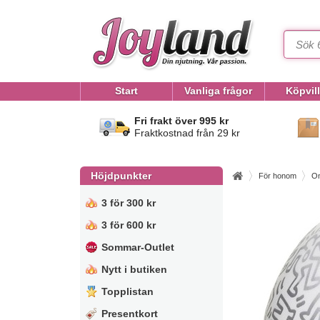
Start
Vanliga frågor
Köpvil
Fri frakt över 995 kr
Fraktkostnad från 29 kr
Höjdpunkter
För honom
On
3 för 300 kr
3 för 600 kr
Sommar-Outlet
Nytt i butiken
Topplistan
Presentkort