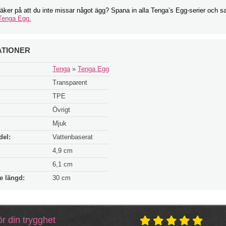
säker på att du inte missar något ägg? Spana in alla Tenga’s Egg-serier och s
Tenga Egg.
ATIONER
Tenga
»
Tenga Egg
Transparent
TPE
Övrigt
Mjuk
del:
Vattenbaserat
4,9 cm
6,1 cm
e längd:
30 cm
r din trygghet