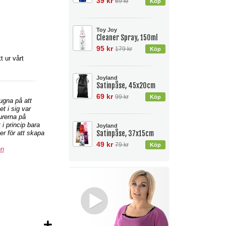
39 kr
69 kr
Toy Joy
Cleaner Spray, 150ml
95 kr
179 kr
 ur vårt
Joyland
Satinpåse, 45x20cm
69 kr
99 kr
sugna på att
et i sig var
urerna på
 i princip bara
Joyland
er för att skapa
Satinpåse, 37x15cm
49 kr
79 kr
en