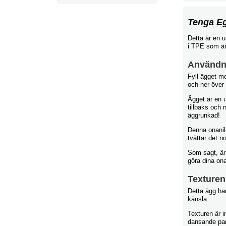
Tenga Eg
Detta är en u
i TPE som är 
Användn
Fyll ägget m
och ner över
Ägget är en u
tillbaks och 
äggrunkad!
Denna onanil
tvättar det n
Som sagt, är 
göra dina ona
Texturen
Detta ägg ha
känsla.
Texturen är i
dansande part