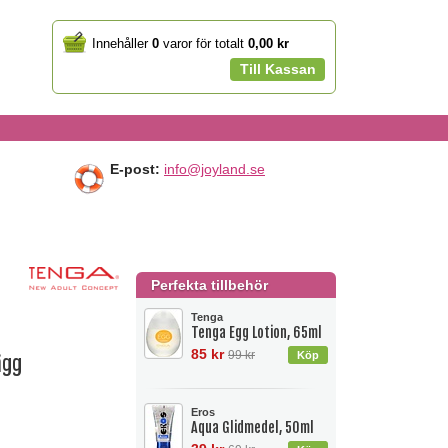
Your
Innehåller
0
varor för totalt
0,00 kr
cart
Till Kassan
E-post:
info@joyland.se
Perfekta tillbehör
Tenga
Tenga Egg Lotion, 65ml
85 kr
99 kr
ägg
Eros
Aqua Glidmedel, 50ml