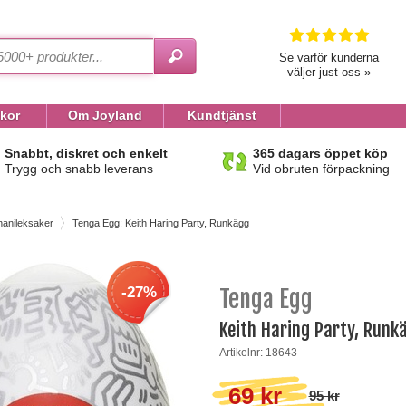
Se varför kunderna
väljer just oss »
lkor
Om Joyland
Kundtjänst
Snabbt, diskret och enkelt
365 dagars öppet köp
Trygg och snabb leverans
Vid obruten förpackning
anileksaker
Tenga Egg: Keith Haring Party, Runkägg
-27%
Tenga Egg
Keith Haring Party, Runk
Artikelnr: 18643
69 kr
95 kr