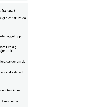
stunder!
ligt elastisk insida
sedan ägget upp
ara luta dig
jer att bli
flera gånger om du
redsställa dig och
 en intensivare
g. Känn hur de