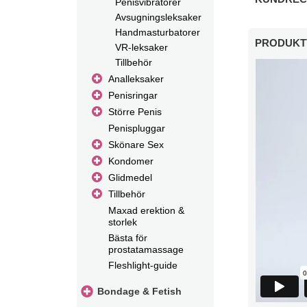
Penisvibratorer
Avsugningsleksaker
Handmasturbatorer
PRODUKT
VR-leksaker
Tillbehör
Analleksaker
Penisringar
Större Penis
Penispluggar
Skönare Sex
Kondomer
Glidmedel
Tillbehör
Maxad erektion &
storlek
Bästa för
prostatamassage
Fleshlight-guide
Bondage & Fetish