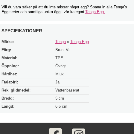
Vill du vara säker på att du inte missar något ägg? Spana in alla Tenga’s
Egg-serier och samtliga unika ägg i vår kategori
Tenga Egg.
SPECIFIKATIONER
Märke:
Tenga
»
Tenga Egg
Färg:
Brun, Vit
Material:
TPE
Öppning:
Övrigt
Hårdhet:
Mjuk
Ftalat-fri:
Ja
Rek. glidmedel:
Vattenbaserat
Bredd:
5 cm
Längd:
6,6 cm