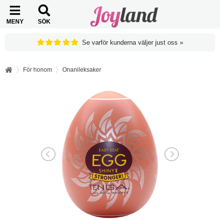
MENY
SÖK
Se varför kunderna väljer just oss »
För honom
Onanileksaker