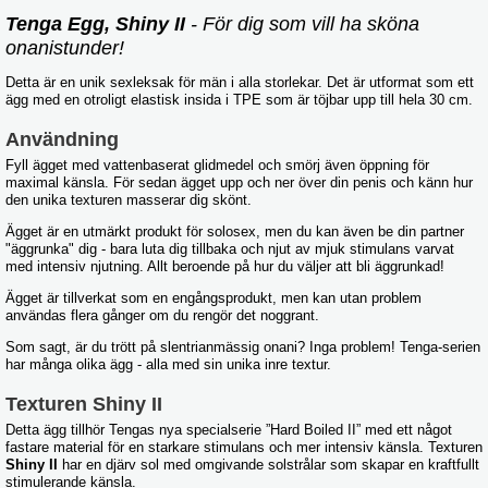
Tenga Egg, Shiny II
- För dig som vill ha sköna
onanistunder!
Detta är en unik sexleksak för män i alla storlekar. Det är utformat som ett
ägg med en otroligt elastisk insida i TPE som är töjbar upp till hela 30 cm.
Användning
Fyll ägget med vattenbaserat glidmedel och smörj även öppning för
maximal känsla. För sedan ägget upp och ner över din penis och känn hur
den unika texturen masserar dig skönt.
Ägget är en utmärkt produkt för solosex, men du kan även be din partner
"äggrunka" dig - bara luta dig tillbaka och njut av mjuk stimulans varvat
med intensiv njutning. Allt beroende på hur du väljer att bli äggrunkad!
Ägget är tillverkat som en engångsprodukt, men kan utan problem
användas flera gånger om du rengör det noggrant.
Som sagt, är du trött på slentrianmässig onani? Inga problem! Tenga-serien
har många olika ägg - alla med sin unika inre textur.
Texturen Shiny II
Detta ägg tillhör Tengas nya specialserie ”Hard Boiled II” med ett något
fastare material för en starkare stimulans och mer intensiv känsla. Texturen
Shiny II
har en djärv sol med omgivande solstrålar som skapar en kraftfullt
stimulerande känsla.