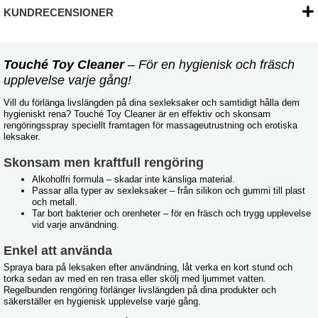
KUNDRECENSIONER
Touché Toy Cleaner
– För en hygienisk och fräsch
upplevelse varje gång!
Vill du förlänga livslängden på dina sexleksaker och samtidigt hålla dem
hygieniskt rena? Touché Toy Cleaner är en effektiv och skonsam
rengöringsspray speciellt framtagen för massageutrustning och erotiska
leksaker.
Skonsam men kraftfull rengöring
Alkoholfri formula – skadar inte känsliga material.
Passar alla typer av sexleksaker – från silikon och gummi till plast
och metall.
Tar bort bakterier och orenheter – för en fräsch och trygg upplevelse
vid varje användning.
Enkel att använda
Spraya bara på leksaken efter användning, låt verka en kort stund och
torka sedan av med en ren trasa eller skölj med ljummet vatten.
Regelbunden rengöring förlänger livslängden på dina produkter och
säkerställer en hygienisk upplevelse varje gång.