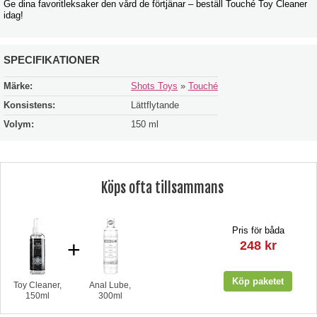
Ge dina favoritleksaker den vård de förtjänar – beställ Touché Toy Cleaner
idag!
SPECIFIKATIONER
Märke:
Shots Toys
»
Touché
Konsistens:
Lättflytande
Volym:
150 ml
Köps ofta tillsammans
Pris för båda
+
248 kr
Toy Cleaner,
Anal Lube,
150ml
300ml