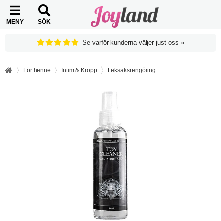
MENY
SÖK
Se varför kunderna väljer just oss »
För henne
Intim & Kropp
Leksaksrengöring