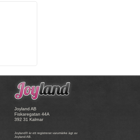
Joyland AB
Fiskaregatan 44A
392 31 Kalmar
Joyland® är ett registrerat varumärke ägt av
Joyland AB.