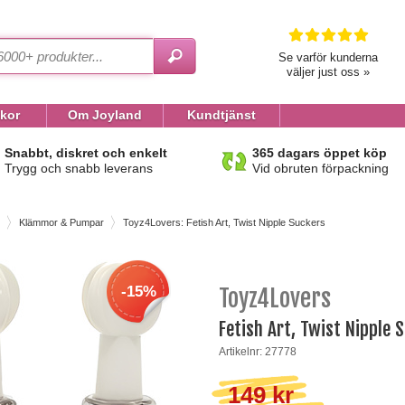
Se varför kunderna
väljer just oss »
lkor
Om Joyland
Kundtjänst
Snabbt, diskret och enkelt
365 dagars öppet köp
Trygg och snabb leverans
Vid obruten förpackning
Klämmor & Pumpar
Toyz4Lovers: Fetish Art, Twist Nipple Suckers
-15%
Toyz4Lovers
Fetish Art, Twist Nipple 
Artikelnr: 27778
149 kr