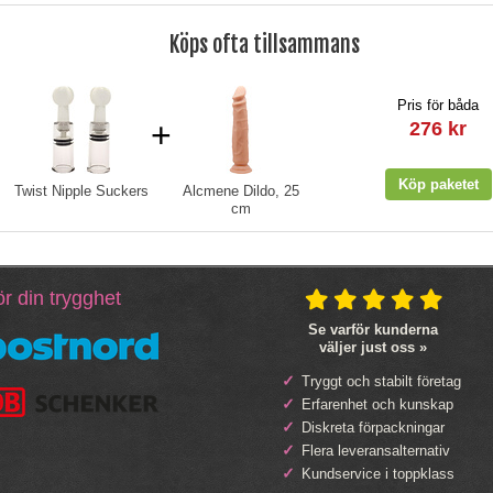
Köps ofta tillsammans
Pris för båda
+
276 kr
Twist Nipple Suckers
Alcmene Dildo, 25
cm
r din trygghet
Se varför kunderna
väljer just oss »
Tryggt och stabilt företag
Erfarenhet och kunskap
Diskreta förpackningar
Flera leveransalternativ
Kundservice i toppklass