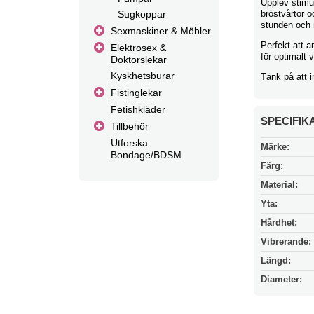
Upplev stimu
Sugkoppar
bröstvårtor o
stunden och m
Sexmaskiner & Möbler
Perfekt att a
Elektrosex &
för optimalt
Doktorslekar
Kyskhetsburar
Tänk på att 
Fistinglekar
Fetishkläder
SPECIFIK
Tillbehör
Utforska
Märke:
Bondage/BDSM
Färg:
Material:
Yta:
Hårdhet:
Vibrerande:
Längd:
Diameter: