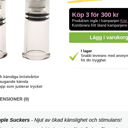
Köp 3 för 300 kr
Produkten ingår i kampanjen
Köp 
Kombinera fritt bland kampanjens
I lager
Snabb leverans med anony
för din trygghet.
h känsliga bröstvårtor
t sugande känsla
opp som justerar trycket
NSIONER (0)
pple Suckers
- Njut av ökad känslighet och stimulans!