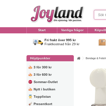
Start
Vanliga frågor
Köpvil
Fri frakt över 995 kr
Fraktkostnad från 29 kr
Höjdpunkter
Bondage & Fetish
3 för 300 kr
3 för 600 kr
Sommar-Outlet
Nytt i butiken
Topplistan
Presentkort