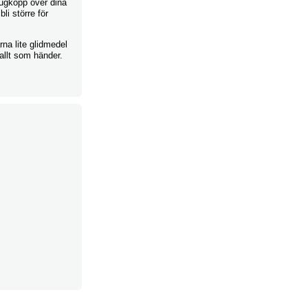
ugkopp över dina
li större för
na lite glidmedel
allt som händer.