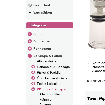
Bäst i Test
Varumärken
Kategorier
För par
För henne
För honom
Bondage & Fetish
Alla produkter
Större oc
Intensiv
Handbojor & Bondage
Vridbar t
Piskor & Paddlar
Ögonbindlar & Gags
KUNDRECE
Fetish Leksaker
Klämmor & Pumpar
Alla produkter
Twist Ni
Klämmor
Pumpar