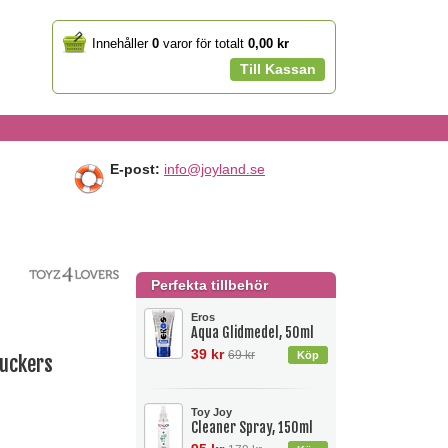
Your
Innehåller
0
varor för totalt
0,00 kr
cart
Till Kassan
E-post:
info@joyland.se
Perfekta tillbehör
Eros
Aqua Glidmedel, 50ml
39 kr
69 kr
Suckers
Toy Joy
Cleaner Spray, 150ml