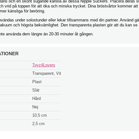
lans och en skönt sugande känsla av dessa Nipple Suckers. Placera deras s
ch vrid på toppen för att öka och minska trycket. Dina bröstvårtor kommer att b
er känsliga för beröring.
nvändas under solostunder eller lekar tillsammans med din partner. Använd gär
 vakuum och högsta bekvämlighet. Den transparenta plasten gör att du kan se 
inte använda dem längre än 20-30 minuter åt gången.
ATIONER
Toyz4Lovers
Transparent, Vit
Plast
Slät
Hård
Nej
10,5 cm
2,5 cm