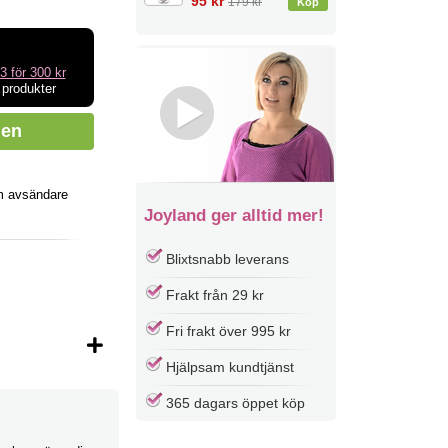
95 kr
179 kr
3 för 300 kr
 produkter
m avsändare
Joyland ger alltid mer!
Blixtsnabb leverans
Frakt från 29 kr
Fri frakt över 995 kr
Hjälpsam kundtjänst
365 dagars öppet köp