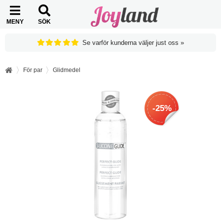
MENY
SÖK
Se varför kunderna väljer just oss »
För par
Glidmedel
-25%
-25%