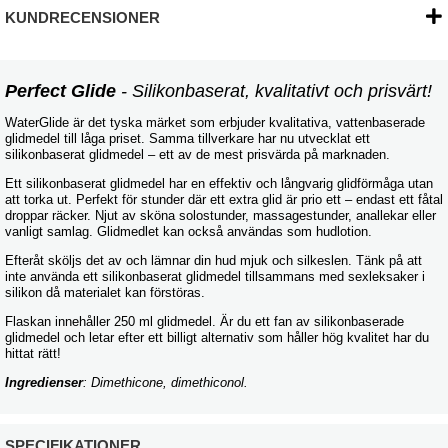
KUNDRECENSIONER
Perfect Glide
- Silikonbaserat, kvalitativt och prisvärt!
WaterGlide är det tyska märket som erbjuder kvalitativa, vattenbaserade
glidmedel till låga priset. Samma tillverkare har nu utvecklat ett
silikonbaserat glidmedel – ett av de mest prisvärda på marknaden.
Ett silikonbaserat glidmedel har en effektiv och långvarig glidförmåga utan
att torka ut. Perfekt för stunder där ett extra glid är prio ett – endast ett fåtal
droppar räcker. Njut av sköna solostunder, massagestunder, anallekar eller
vanligt samlag. Glidmedlet kan också användas som hudlotion.
Efteråt sköljs det av och lämnar din hud mjuk och silkeslen. Tänk på att
inte använda ett silikonbaserat glidmedel tillsammans med sexleksaker i
silikon då materialet kan förstöras.
Flaskan innehåller 250 ml glidmedel. Är du ett fan av silikonbaserade
glidmedel och letar efter ett billigt alternativ som håller hög kvalitet har du
hittat rätt!
Ingredienser
: Dimethicone, dimethiconol.
SPECIFIKATIONER