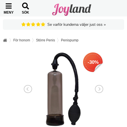
MENY
SÖK
Se varför kunderna väljer just oss »
För honom
Större Penis
Penispump
-30%
-30%