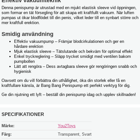
Effektiv vakuumteknik
Denna penispump är utrustad med en mjukt elastisk sleeve vid öppningen,
som formar en tät försegling för att skapa ett kraftfullt vakuum. När luften
pumpas ut ökar blodflödet till din penis, vilket leder till en synbart större och
mer kraftfull erektion.
Smidig användning
Effektiv vakuumpump – Främjar blodcirkulationen och ger en
hårdare erektion
Mjuk elastisk sleeve – Tätslutande och bekväm för optimal effekt
Enkel tryckreglering – Släpp trycket smidigt med ventilen bakom
pumpbollen
Lätt att rengöra – Dess avtagbara sleeve gör rengöringen snabb och
hygienisk
Oavsett om du vill förbättra din uthållighet, öka din storlek eller få en
kraftfullare känsla, är Bang Bang Penispump ett perfekt verktyg för dig.
Ge din njutning ett lyft – beställ din penispump idag och upplev skillnaden!
SPECIFIKATIONER
Märke:
You2Toys
Färg:
Transparent, Svart