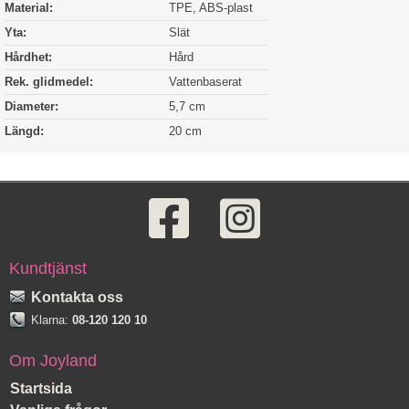
Material:
TPE, ABS-plast
Yta:
Slät
Hårdhet:
Hård
Rek. glidmedel:
Vattenbaserat
Diameter:
5,7 cm
Längd:
20 cm
Kundtjänst
Kontakta oss
Klarna:
08-120 120 10
Om Joyland
Startsida