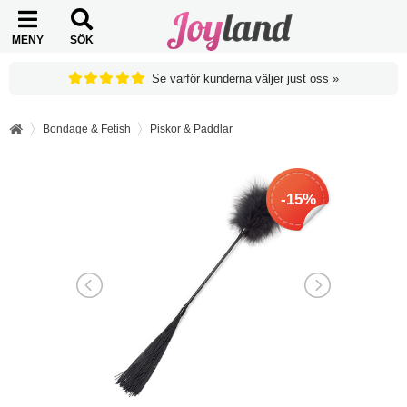
MENY
SÖK
Se varför kunderna väljer just oss »
Bondage & Fetish
Piskor & Paddlar
-15%
-15%