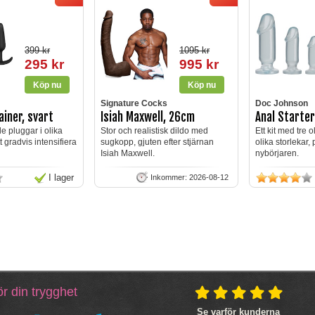
399 kr
1095 kr
295 kr
995 kr
Signature Cocks
Doc Johnson
iner, svart
Isiah Maxwell, 26cm
Anal Starter
e pluggar i olika
Stor och realistisk dildo med
Ett kit med tre 
tt gradvis intensifiera
sugkopp, gjuten efter stjärnan
olika storlekar, 
Isiah Maxwell.
nybörjaren.
I lager
Inkommer: 2026-08-12
r din trygghet
Se varför kunderna