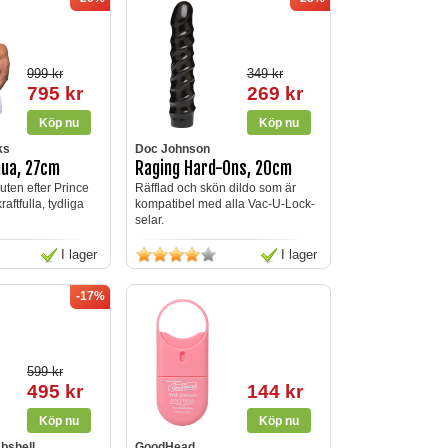
999 kr
349 kr
795 kr
269 kr
ks
Doc Johnson
hua, 27cm
Raging Hard-Ons, 20cm
uten efter Prince
Räfflad och skön dildo som är
ftfulla, tydliga
kompatibel med alla Vac-U-Lock-
selar.
I lager
I lager
-17%
599 kr
495 kr
144 kr
bshell
GoodHead