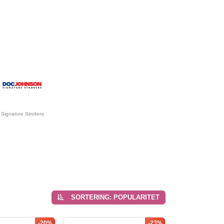
Signature Strokers
SORTERING: POPULARITET
-20%
-23%