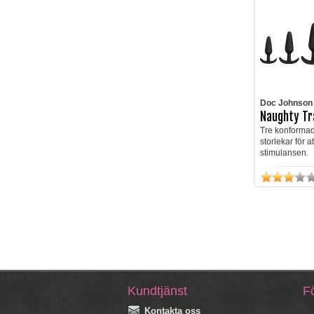
Doc Johnson
Naughty Tra
Tre konformad
storlekar för a
stimulansen.
Kundtjänst
Fö
Kontakta oss