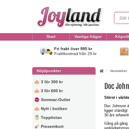
Start
Vanliga frågor
Köpvil
Fri frakt över 995 kr
Fraktkostnad från 29 kr
Höjdpunkter
Varumärken
3 för 300 kr
Doc Joh
3 för 600 kr
Störst i värld
Sommar-Outlet
Doc Johnson är
Nytt i butiken
ligger ständig
30 års erfaren
Topplistan
Gång på gång 
Presentkort
verklighetstro