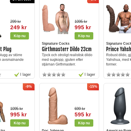
299 kr
1095 kr
249 kr
995 kr
Signature Cocks
Signature Coc
t Plug
Girthmasterr Dildo 23cm
Prince Yahs
lugg av större
Tjock och otroligt realistisk dildo
Robust dildo, gj
n avsmalnande
med sugkopp, gjuten efter
Yahshua, med kra
stjärnan Girthmasterr.
former.
I lager
I lager
-9%
-15%
1095 kr
699 kr
995 kr
595 kr
cks
Doc Johnson
American Bom