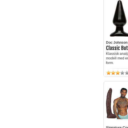
Doc Johnson
Classic But
Klassisk analp
modell med e
form.
Signature Co