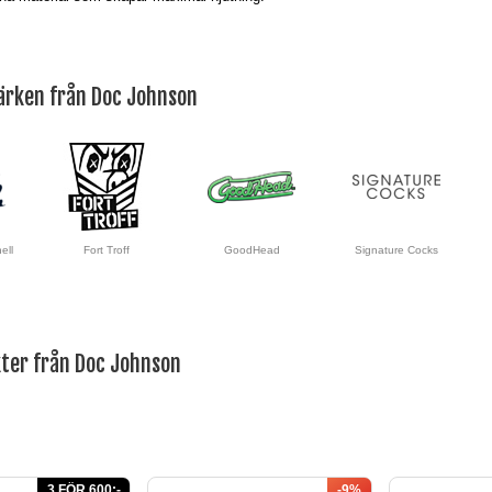
ärken från Doc Johnson
ell
Fort Troff
GoodHead
Signature Cocks
kter från Doc Johnson
3 FÖR 600:-
-9%