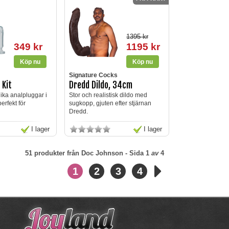
1395 kr
349 kr
1195 kr
Signature Cocks
 Kit
Dredd Dildo, 34cm
olika analpluggar i
Stor och realistisk dildo med
perfekt för
sugkopp, gjuten efter stjärnan
Dredd.
I lager
I lager
51
produkter från
Doc Johnson
- Sida
1
av
4
1
2
3
4