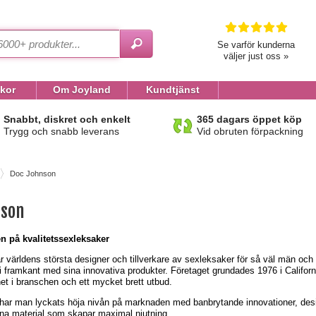
Se varför kunderna
väljer just oss »
lkor
Om Joyland
Kundtjänst
Snabbt, diskret och enkelt
365 dagars öppet köp
Trygg och snabb leverans
Vid obruten förpackning
Doc Johnson
nson
en på kvalitetssexleksaker
 världens största designer och tillverkare av sexleksaker för så väl män och
t i framkant med sina innovativa produkter. Företaget grundades 1976 i Califor
het i branschen och ett mycket brett utbud.
har man lyckats höja nivån på marknaden med banbrytande innovationer, des
gna material som skapar maximal njutning.