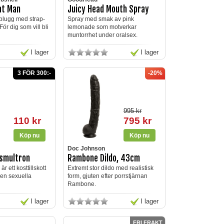
at Man
Juicy Head Mouth Spray
o/plugg med strap-
Spray med smak av pink
För dig som vill bli
lemonade som motverkar
muntorrhet under oralsex.
I lager
I lager
3 FÖR 300:-
-20%
995 kr
110 kr
795 kr
Doc Johnson
 smultron
Rambone Dildo, 43cm
r ett kosttillskott
Extremt stor dildo med realistisk
den sexuella
form, gjuten efter porrstjärnan
Rambone.
I lager
I lager