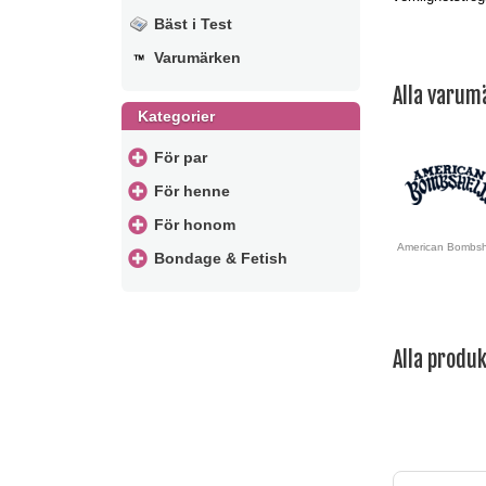
Bäst i Test
Varumärken
Alla varum
Kategorier
För par
För henne
För honom
American Bombsh
Bondage & Fetish
Alla produ