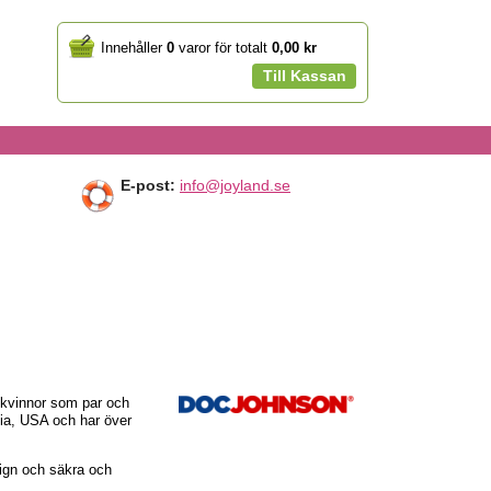
Your
Innehåller
0
varor för totalt
0,00 kr
cart
Till Kassan
E-post:
info@joyland.se
 kvinnor som par och
nia, USA och har över
ign och säkra och