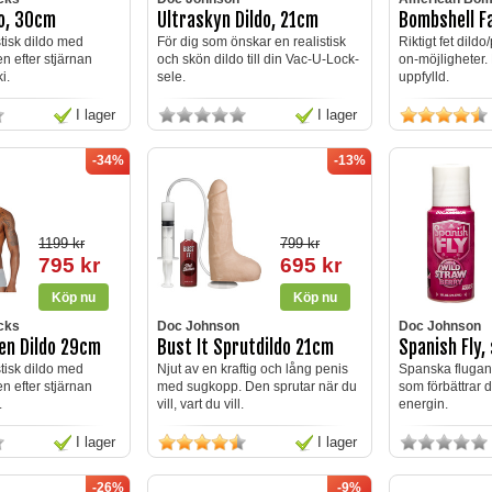
do, 30cm
Ultraskyn Dildo, 21cm
Bombshell F
stisk dildo med
För dig som önskar en realistisk
Riktigt fet dild
n efter stjärnan
och skön dildo till din Vac-U-Lock-
on-möjligheter. 
i.
sele.
uppfylld.
I lager
I lager
-34%
-13%
1199 kr
799 kr
795 kr
695 kr
cks
Doc Johnson
Doc Johnson
en Dildo 29cm
Bust It Sprutdildo 21cm
Spanish Fly,
stisk dildo med
Njut av en kraftig och lång penis
Spanska flugan ä
n efter stjärnan
med sugkopp. Den sprutar när du
som förbättrar 
.
vill, vart du vill.
energin.
I lager
I lager
-26%
-9%