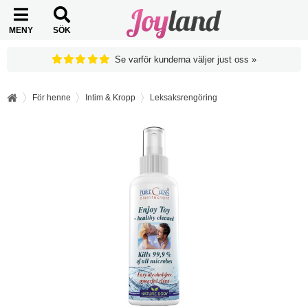
MENY
SÖK
Se varför kunderna väljer just oss »
För henne
Intim & Kropp
Leksaksrengöring