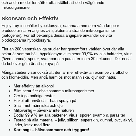
och andra medel fortsätter ofta istället att döda välgörande
mikroorganismer.
Skonsam och Effektiv
Enjoy Toy innehåller hypoklorsyra, samma ämne som våra kroppar
producerar när vi angrips av sjukdomsalstrande mikroorganismer
(patogener). För att bekämpa dessa angripare använder de vita
blodkropparna hypoklorsyra.
Fler än 200 vetenskapliga studier har genomförts världen över där alla
pekar åt samma håll: hypoklorsyra eliminerar 99,9% av alla bakterier, virus
(även corona), sporer, svampar och parasiter inom 30 sekunder. Det enda
du behöver göra är att spraya på.
Många studier visar också att den är mer effektiv än exempelvis alkohol
och klorhexidin. Men ändå harmlös mot människa, djur och natur.
Mer effektiv än alkohol
Eliminerar fler ohälsosamma mikroorganismer
Ger inga onödiga rester
Enkel att använda – bara spraya på
Snäll mot människa och djur
Miljövänlig – påverkar inte naturen
Dödar 99,9 % av alla bakterier, virus, sporer, svamp & parasiter
Testad på alla material – jelly, silikon, superskin, gummi, pvc, akryl,
läder, latex med flera
Kort sagt – hälsosammare och tryggare!