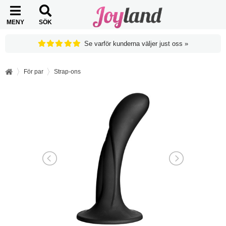
MENY
SÖK
Se varför kunderna väljer just oss »
För par
Strap-ons