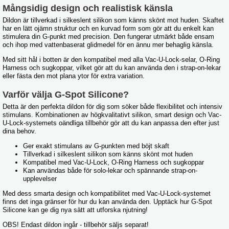
Mångsidig design och realistisk känsla
Dildon är tillverkad i silkeslent silikon som känns skönt mot huden. Skaftet
har en lätt ojämn struktur och en kurvad form som gör att du enkelt kan
stimulera din G-punkt med precision. Den fungerar utmärkt både ensam
och ihop med vattenbaserat glidmedel för en ännu mer behaglig känsla.
Med sitt hål i botten är den kompatibel med alla Vac-U-Lock-selar, O-Ring
Harness och sugkoppar, vilket gör att du kan använda den i strap-on-lekar
eller fästa den mot plana ytor för extra variation.
Varför välja G-Spot Silicone?
Detta är den perfekta dildon för dig som söker både flexibilitet och intensiv
stimulans. Kombinationen av högkvalitativt silikon, smart design och Vac-
U-Lock-systemets oändliga tillbehör gör att du kan anpassa den efter just
dina behov.
Ger exakt stimulans av G-punkten med böjt skaft
Tillverkad i silkeslent silikon som känns skönt mot huden
Kompatibel med Vac-U-Lock, O-Ring Harness och sugkoppar
Kan användas både för solo-lekar och spännande strap-on-
upplevelser
Med dess smarta design och kompatibilitet med Vac-U-Lock-systemet
finns det inga gränser för hur du kan använda den. Upptäck hur G-Spot
Silicone kan ge dig nya sätt att utforska njutning!
OBS! Endast dildon ingår - tillbehör säljs separat!