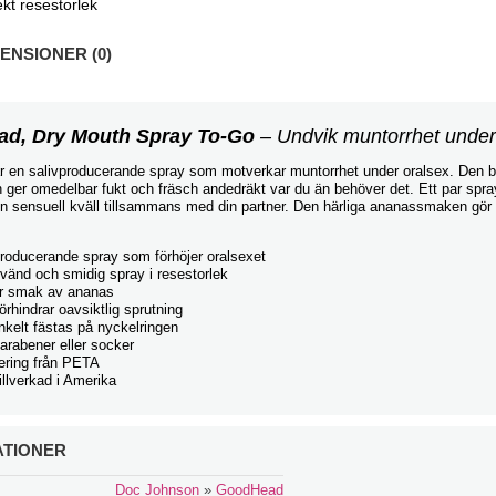
ekt resestorlek
NSIONER (0)
ad, Dry Mouth Spray To-Go
– Undvik muntorrhet under
r en salivproducerande spray som motverkar muntorrhet under oralsex. Den
 ger omedelbar fukt och fräsch andedräkt var du än behöver det. Ett par spray
en sensuell kväll tillsammans med din partner. Den härliga ananassmaken gör
roducerande spray som förhöjer oralsexet
vänd och smidig spray i resestorlek
r smak av ananas
örhindrar oavsiktlig sprutning
kelt fästas på nyckelringen
arabener eller socker
iering från PETA
tillverkad i Amerika
ATIONER
Doc Johnson
»
GoodHead