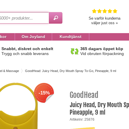
Se varför kunderna
väljer just oss »
lkor
Om Joyland
Kundtjänst
Snabbt, diskret och enkelt
365 dagars öppet köp
Trygg och snabb leverans
Vid obruten förpackning
el & Massage
GoodHead: Juicy Head, Dry Mouth Spray To-Go, Pineapple, 9 ml
-15%
GoodHead
Juicy Head, Dry Mouth Sp
Pineapple, 9 ml
Artikelnr: 25876