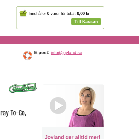
Your
Innehåller
0
varor för totalt
0,00 kr
cart
Till Kassan
E-post:
info@joyland.se
ray To-Go,
Joyland ger alltid mer!