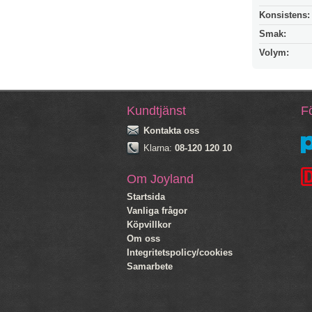
Konsistens:
Smak:
Volym:
Kundtjänst
Fö
Kontakta oss
Klarna:
08-120 120 10
Om Joyland
Startsida
Vanliga frågor
Köpvillkor
Om oss
Integritetspolicy/cookies
Samarbete