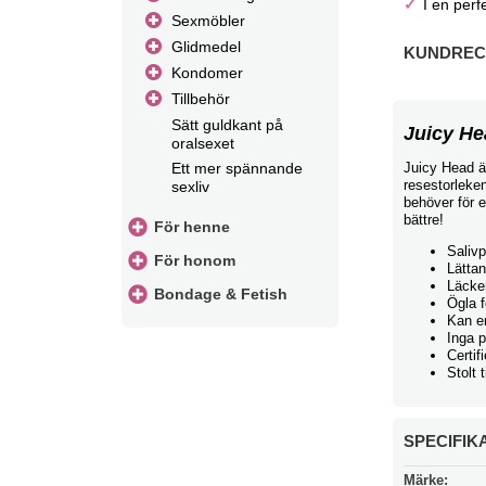
I en perf
Sexmöbler
Glidmedel
KUNDRECE
Kondomer
Tillbehör
Sätt guldkant på
Juicy He
oralsexet
Juicy Head ä
Ett mer spännande
resestorleken
sexliv
behöver för 
bättre!
För henne
Salivp
För honom
Lättan
Läcke
Bondage & Fetish
Ögla f
Kan en
Inga p
Certif
Stolt 
SPECIFIK
Märke: