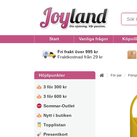
Start
Vanliga frågor
Köpvil
Fri frakt över 995 kr
Fraktkostnad från 29 kr
Höjdpunkter
För par
Försp
3 för 300 kr
3 för 600 kr
Sommar-Outlet
Nytt i butiken
Topplistan
Presentkort