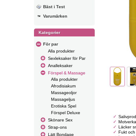
Bäst i Test
Varumärken
Kategorier
För par
Alla produkter
Sexleksaker för Par
Analleksaker
Förspel & Massage
Alla produkter
Afrodisiakum
Massageoljor
Massageljus
Erotiska Spel
Förspel Deluxe
Salivpro
Skönare Sex
Motverka
Läcker s
Strap-ons
Fukt och
Lätt Bondage