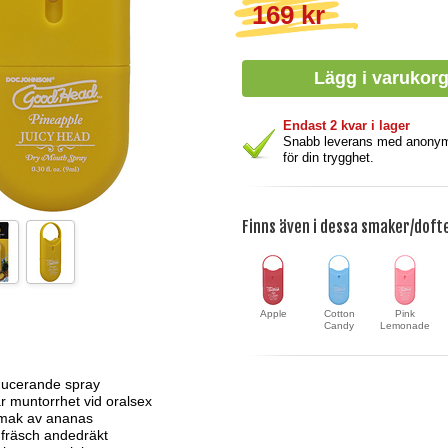
169 kr
Endast 2 kvar i lager
Snabb leverans med anony
för din trygghet.
Finns även i dessa smaker/doft
Apple
Cotton
Pink
Candy
Lemonade
ducerande spray
r muntorrhet vid oralsex
mak av ananas
 fräsch andedräkt