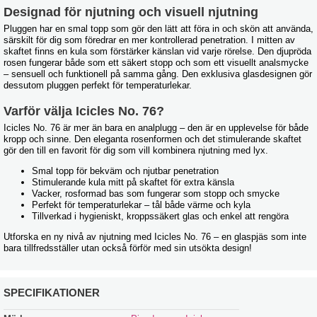
Designad för njutning och visuell njutning
Pluggen har en smal topp som gör den lätt att föra in och skön att använda,
särskilt för dig som föredrar en mer kontrollerad penetration. I mitten av
skaftet finns en kula som förstärker känslan vid varje rörelse. Den djupröda
rosen fungerar både som ett säkert stopp och som ett visuellt analsmycke
– sensuell och funktionell på samma gång. Den exklusiva glasdesignen gör
dessutom pluggen perfekt för temperaturlekar.
Varför välja Icicles No. 76?
Icicles No. 76 är mer än bara en analplugg – den är en upplevelse för både
kropp och sinne. Den eleganta rosenformen och det stimulerande skaftet
gör den till en favorit för dig som vill kombinera njutning med lyx.
Smal topp för bekväm och njutbar penetration
Stimulerande kula mitt på skaftet för extra känsla
Vacker, rosformad bas som fungerar som stopp och smycke
Perfekt för temperaturlekar – tål både värme och kyla
Tillverkad i hygieniskt, kroppssäkert glas och enkel att rengöra
Utforska en ny nivå av njutning med Icicles No. 76 – en glaspjäs som inte
bara tillfredsställer utan också förför med sin utsökta design!
SPECIFIKATIONER